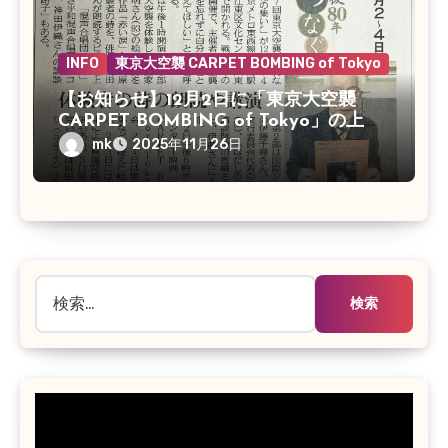
INFO
東京大空襲 CARPET BOMBING of Tokyo
【お知らせ】12月2日に「東京大空襲
CARPET BOMBING of Tokyo」の上映
会があります
mk
2025年11月26日
検
索: