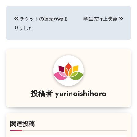
投
チケットの販売が始ま
学生先行上映会
稿
りました
ナ
ビ
ゲ
ー
シ
投稿者
yurinaishihara
ョ
ン
関連投稿