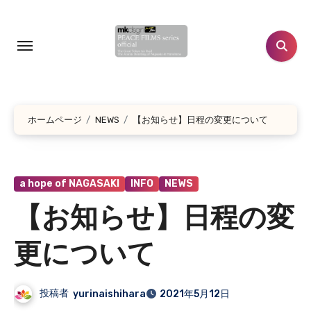
コ
ン
テ
ン
ツ
に
ホームページ
NEWS
【お知らせ】日程の変更について
ス
キ
ッ
プ
a hope of NAGASAKI
INFO
NEWS
【お知らせ】日程の変
更について
投稿者
yurinaishihara
2021年5月12日