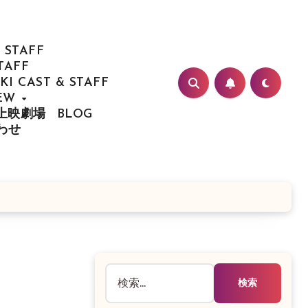
 STAFF
TAFF
I CAST & STAFF
IEW
/ 上映劇場
BLOG
合わせ
検
索: