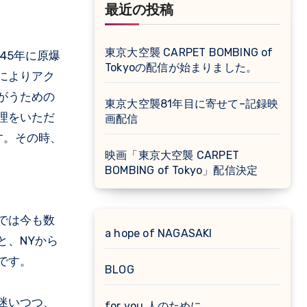
最近の投稿
東京大空襲 CARPET BOMBING of
45年に原爆
Tokyoの配信が始まりました。
によりアク
がうための
東京大空襲81年目に寄せて–記録映
理をいただ
画配信
す。その時、
映画「東京大空襲 CARPET
BOMBING of Tokyo」配信決定
では今も数
a hope of NAGASAKI
と、NYから
です。
BLOG
迷いつつ、
for you 人のために