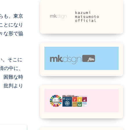
らも、東京
ことになり
様々な形で協
い。そこに
情の中に、
、困難な時
、批判より