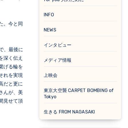
INFO
た。今と同
NEWS
インタビュー
で、最後に
を深く伝え
メディア情報
繋げる輪を
それを実現
上映会
高だと更に
東京大空襲 CARPET BOMBING of
さんが、美
Tokyo
間見せて頂
生きる FROM NAGASAKI