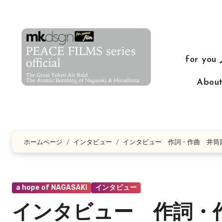
コ
ン
テ
ン
for yo
ツ
に
Abo
ス
キ
ッ
プ
ホームページ
インタビュー
インタビュー 作詞・作曲 井筒
a hope of NAGASAKI
インタビュー
インタビュー 作詞・