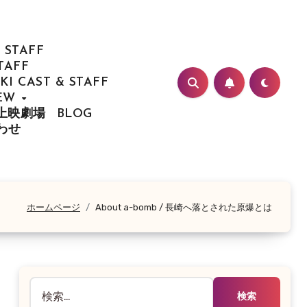
 STAFF
TAFF
I CAST & STAFF
IEW
/ 上映劇場
BLOG
合わせ
ホームページ
About a-bomb / 長崎へ落とされた原爆とは
検
索: