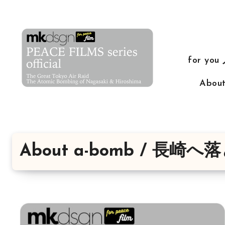
コ
ン
テ
ン
for yo
ツ
に
Abo
ス
キ
ッ
プ
About a-bomb / 長