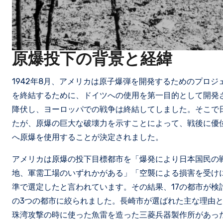
原爆投下の背景と経緯
1942年8月、アメリカは原子爆弾を開発するためのプロ
を終結するために、ドイツへの使用を第一目的として開発さ
降伏し、ヨーロッパでの戦争は終結してしました。そこで
たが、原爆の巨大な破壊力を示すことによって、戦後に優
へ原爆を使用することが決定されました。
アメリカは原爆の投下目標都市を「爆発により日本国民の
地、軍需工場のいずれかがある」「空襲による損害を受け
準で選定したと言われています。その結果、17の都市が検
の3つの都市に絞られました。長崎市が選ばれた主な理由
珠湾攻撃の時に使った魚雷を造った三菱兵器製作所があっ