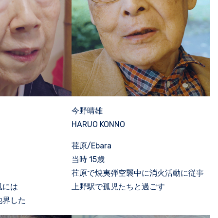
今野晴雄
HARUO KONNO
荏原/Ebara
当時 15歳
荏原で焼夷弾空襲中に消火活動に従事
風には
上野駅で孤児たちと過ごす
他界した