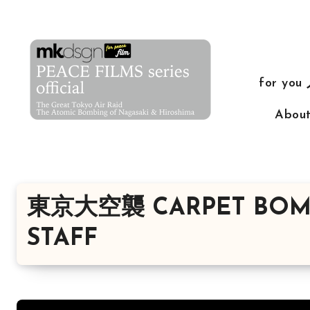
コ
ン
テ
ン
for yo
ツ
に
Abo
ス
キ
ッ
プ
東京大空襲 CARPET BOMBI
STAFF