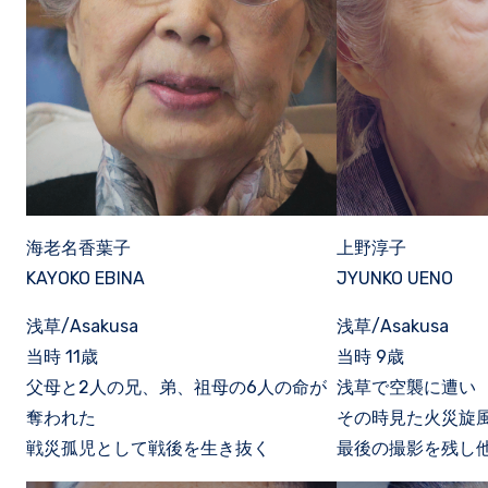
海老名香葉子
上野淳子
KAYOKO EBINA
JYUNKO UENO
浅草/Asakusa
浅草/Asakusa
当時 11歳
当時 9歳
父母と2人の兄、弟、祖母の6人の命が
浅草で空襲に遭い
奪われた
その時見た火災旋
戦災孤児として戦後を生き抜く
最後の撮影を残し