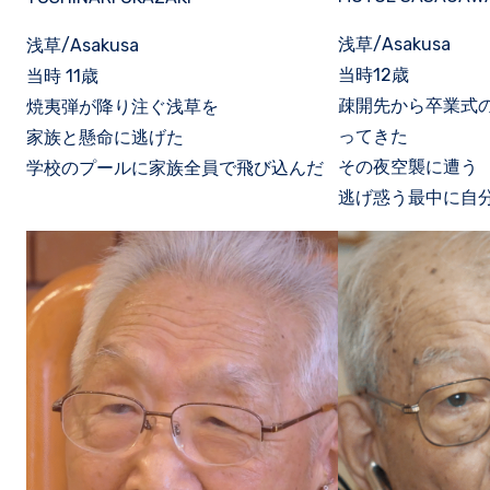
浅草/Asakusa
浅草/Asakusa
当時12歳
当時 11歳
疎開先から卒業式の
焼夷弾が降り注ぐ浅草を
ってきた
家族と懸命に逃げた
その夜空襲に遭う
学校のプールに家族全員で飛び込んだ
逃げ惑う最中に自