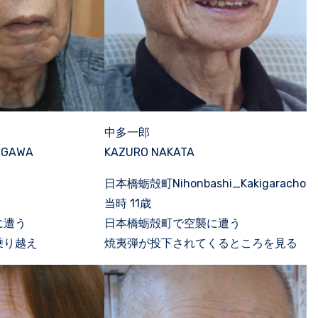
中多一郎
AGAWA
KAZURO NAKATA
日本橋蛎殻町Nihonbashi_Kakigaracho
当時 11歳
に遭う
日本橋蛎殻町で空襲に遭う
乗り越え
焼夷弾が投下されてくるところを見る