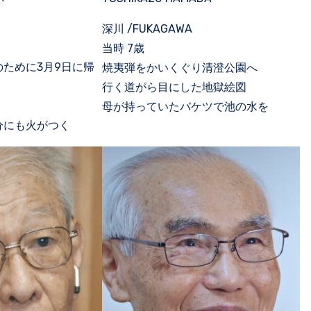
深川 /FUKAGAWA
当時 7歳
ために3月9日に帰
焼夷弾をかいくぐり清澄公園へ
行く道がら目にした地獄絵図
母が持っていたバケツで池の水を
分にも火がつく