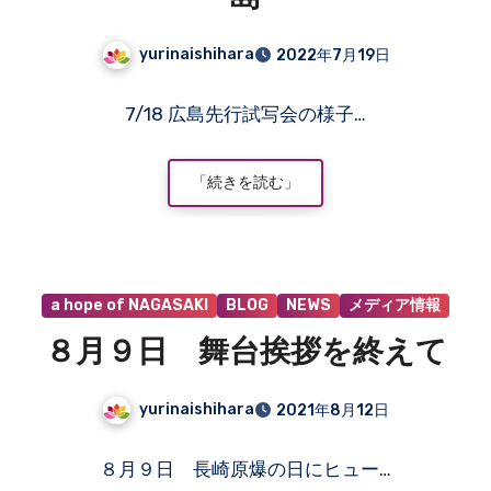
yurinaishihara
2022年7月19日
コ
7/18 広島先行試写会の様子…
メ
ン
ト
「続きを読む」
は
ま
だ
あ
a hope of NAGASAKI
BLOG
NEWS
メディア情報
り
ま
８月９日 舞台挨拶を終えて
せ
ん
yurinaishihara
2021年8月12日
コ
８月９日 長崎原爆の日にヒュー…
メ