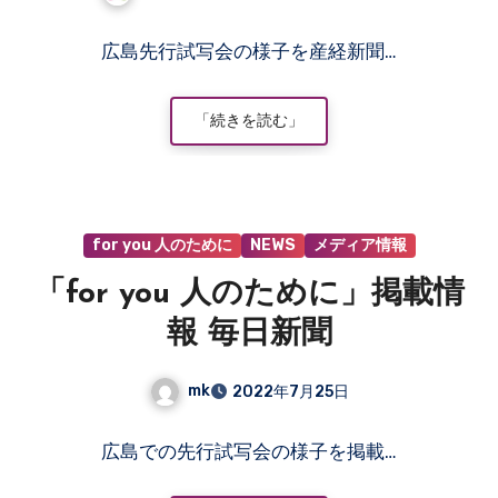
コ
広島先行試写会の様子を産経新聞…
メ
ン
ト
「続きを読む」
は
ま
だ
あ
for you 人のために
NEWS
メディア情報
り
ま
「for you 人のために」掲載情
せ
ん
報 毎日新聞
mk
2022年7月25日
コ
広島での先行試写会の様子を掲載…
メ
ン