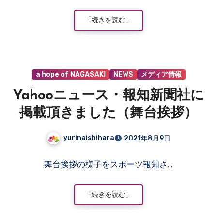
ン
ト
「続きを読む」
は
ま
だ
あ
a hope of NAGASAKI
NEWS
メディア情報
り
ま
Yahooニュース・報知新聞社に
せ
ん
掲載頂きました（舞台挨拶）
yurinaishihara
2021年8月9日
コ
舞台挨拶の様子をスポーツ報知さ…
メ
ン
ト
「続きを読む」
は
ま