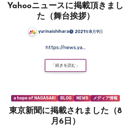
ま
Yahooニュースに掲載頂きまし
せ
ん
た（舞台挨拶）
yurinaishihara
2021年8月9日
コ
https://news.ya…
メ
ン
ト
「続きを読む」
は
ま
だ
あ
a hope of NAGASAKI
BLOG
NEWS
メディア情報
り
ま
東京新聞に掲載されました（8
せ
ん
月6日）