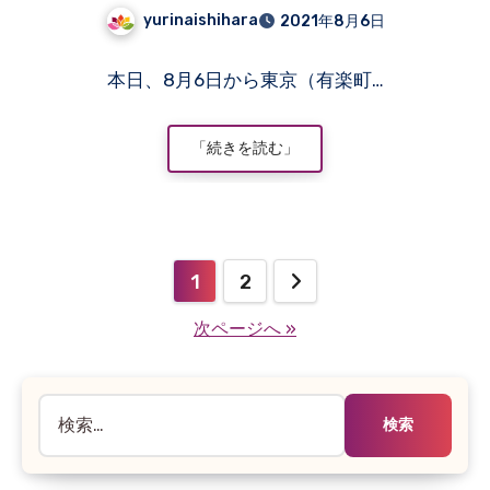
yurinaishihara
2021年8月6日
コ
本日、8月6日から東京（有楽町…
メ
ン
ト
「続きを読む」
は
ま
だ
あ
り
投
1
2
ま
稿
せ
次ページへ »
ん
の
ペ
検
索:
ー