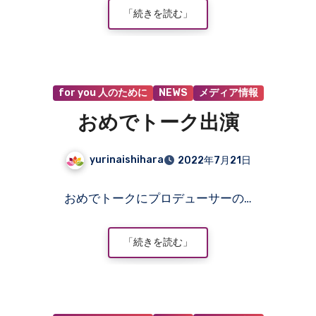
ト
「続きを読む」
は
ま
だ
あ
for you 人のために
NEWS
メディア情報
り
ま
おめでトーク出演
せ
ん
yurinaishihara
2022年7月21日
コ
おめでトークにプロデューサーの…
メ
ン
ト
「続きを読む」
は
ま
だ
あ