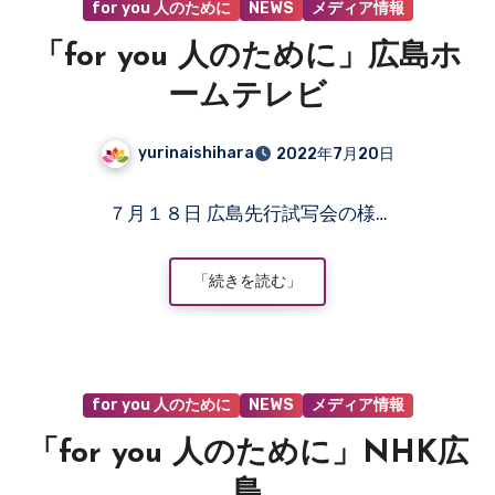
for you 人のために
NEWS
メディア情報
り
ま
「for you 人のために」広島ホ
せ
ん
ームテレビ
yurinaishihara
2022年7月20日
コ
７月１８日 広島先行試写会の様…
メ
ン
ト
「続きを読む」
は
ま
だ
あ
for you 人のために
NEWS
メディア情報
り
ま
「for you 人のために」NHK広
せ
ん
島