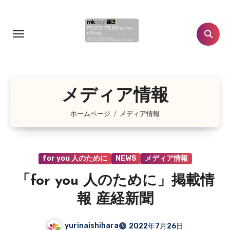
コ
ン
テ
ン
ツ
に
メディア情報
ス
キ
ホームページ
メディア情報
ッ
プ
for you 人のために
NEWS
メディア情報
「for you 人のために」掲載情
報 産経新聞
yurinaishihara
2022年7月26日