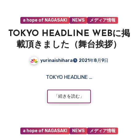
だ
あ
a hope of NAGASAKI
NEWS
メディア情報
り
ま
TOKYO HEADLINE WEBに掲
せ
ん
載頂きました（舞台挨拶）
yurinaishihara
2021年8月9日
コ
TOKYO HEADLINE …
メ
ン
ト
「続きを読む」
は
ま
だ
あ
a hope of NAGASAKI
NEWS
メディア情報
り