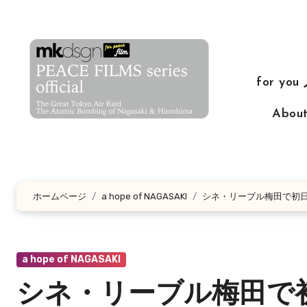
コ
ン
テ
ン
for yo
ツ
に
Abo
ス
キ
ッ
プ
ホームページ
a hope of NAGASAKI
シネ・リーブル梅田で初
a hope of NAGASAKI
シネ・リーブル梅田で