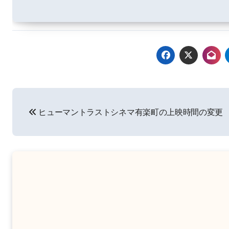
投
ヒューマントラストシネマ有楽町の上映時間の変更
稿
ナ
ビ
ゲ
ー
シ