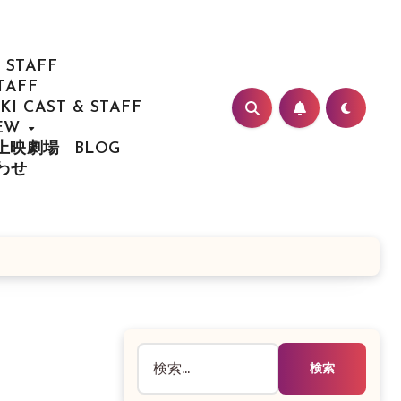
 STAFF
TAFF
I CAST & STAFF
IEW
/ 上映劇場
BLOG
合わせ
検
索: