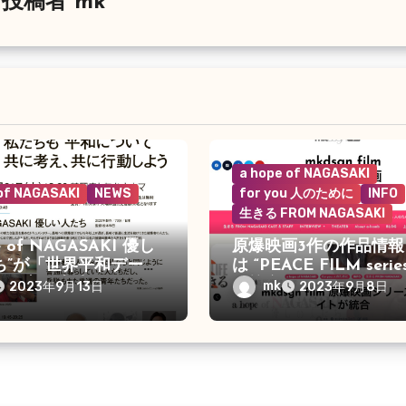
投稿者
mk
a hope of NAGASAKI
 of NAGASAKI
NEWS
for you 人のために
INFO
生きる FROM NAGASAKI
pe of NAGASAKI 優し
原爆映画3作の作品情報
ち”が「世界平和デー」
は “PEACE FILM seri
鶴岡市で上映
て統合
mk
2023年9月13日
2023年9月8日