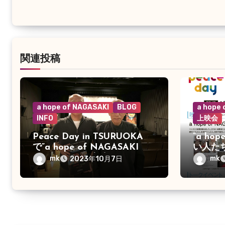
ョ
ン
関連投稿
a hope of NAGASAKI
BLOG
a hope
INFO
上映会
Peace Day in TSURUOKA
”a ho
で”a hope of NAGASAKI 優
い人た
しい人たち”が上映
の日に
mk
mk
2023年10月7日