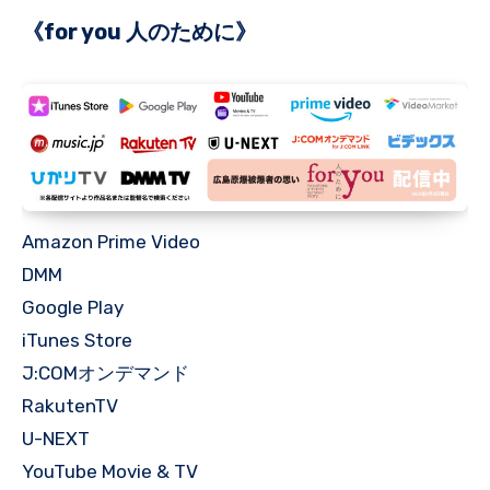
《for you 人のために》
Amazon Prime Video
DMM
Google Play
iTunes Store
J:COMオンデマンド
RakutenTV
U-NEXT
YouTube Movie & TV