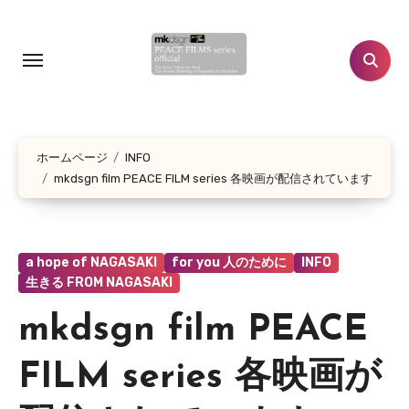
コ
ン
テ
ン
ツ
に
ホームページ
INFO
ス
mkdsgn film PEACE FILM series 各映画が配信されています
キ
ッ
プ
a hope of NAGASAKI
for you 人のために
INFO
生きる FROM NAGASAKI
mkdsgn film PEACE
FILM series 各映画が