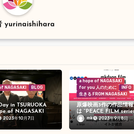
者
yurinaishihara
a hope of NAGASAKI
 of NAGASAKI
BLOG
for you 人のために
INFO
生きる FROM NAGASAKI
Day in TSURUOKA
原爆映画3作の作品情報
ope of NAGASAKI 優
は “PEACE FILM seri
たち”が上映
て統合
mk
2023年10月7日
2023年9月8日