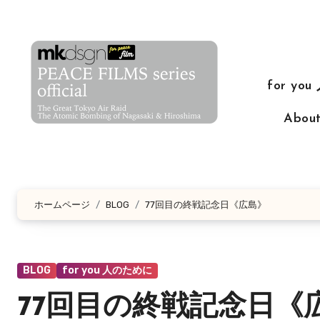
コ
ン
テ
ン
for yo
ツ
に
Abo
ス
キ
ッ
プ
ホームページ
BLOG
77回目の終戦記念日《広島》
BLOG
for you 人のために
77回目の終戦記念日《