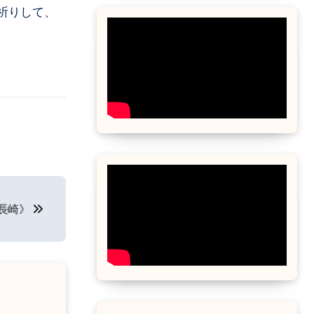
祈りして、
《長崎》