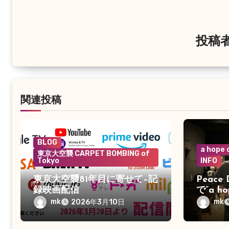
ー
シ
投稿
ョ
ン
関連投稿
BLOG
a hope
東京大空襲 CARPET BOMBING of
Tokyo
INFO
東京大空襲81年目に寄せて–記
Peace 
録映画配信
で”a h
しい人
mk
mk
2026年3月10日