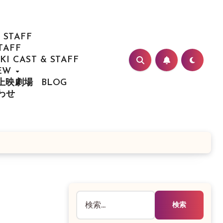
 STAFF
TAFF
I CAST & STAFF
IEW
/ 上映劇場
BLOG
合わせ
検
索: