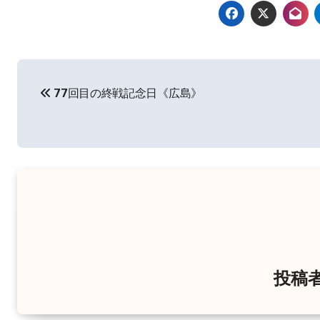
投
77回目の終戦記念日《広島》
稿
ナ
ビ
ゲ
ー
シ
ョ
投稿
ン