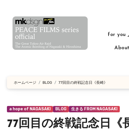
コ
ン
テ
ン
for yo
ツ
に
Abo
ス
キ
ッ
プ
ホームページ
BLOG
77回目の終戦記念日《長崎》
a hope of NAGASAKI
BLOG
生きる FROM NAGASAKI
77回目の終戦記念日《