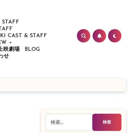
 STAFF
TAFF
I CAST & STAFF
IEW
/ 上映劇場
BLOG
合わせ
検
索: