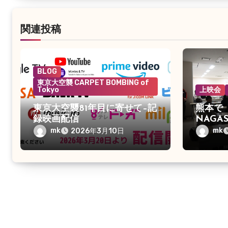
関連投稿
BLOG
東京大空襲 CARPET BOMBING of
Tokyo
上映会
東京大空襲81年目に寄せて–記
熊本で「
録映画配信
NAGA
た
mk
mk
2026年3月10日