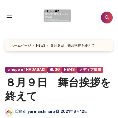
コ
ン
テ
ン
ツ
に
ホームページ
NEWS
８月９日 舞台挨拶を終えて
ス
キ
ッ
プ
a hope of NAGASAKI
BLOG
NEWS
メディア情報
８月９日 舞台挨拶を
終えて
投稿者
yurinaishihara
2021年8月12日