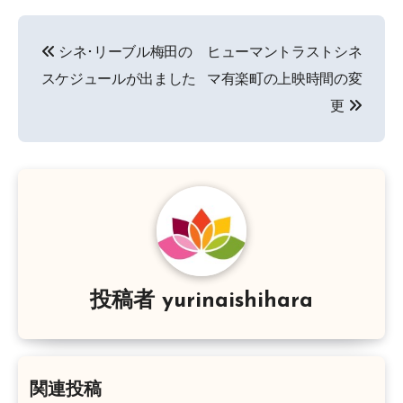
投
シネ･リーブル梅田の
ヒューマントラストシネ
稿
スケジュールが出ました
マ有楽町の上映時間の変
ナ
更
ビ
ゲ
ー
シ
ョ
投稿者
yurinaishihara
ン
関連投稿