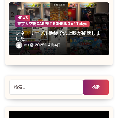
NEWS
東京大空襲 CARPET BOMBING of Tokyo
シネ・リーブル池袋での上映が終映しま
した
mk
2025年4月4日
検
索: