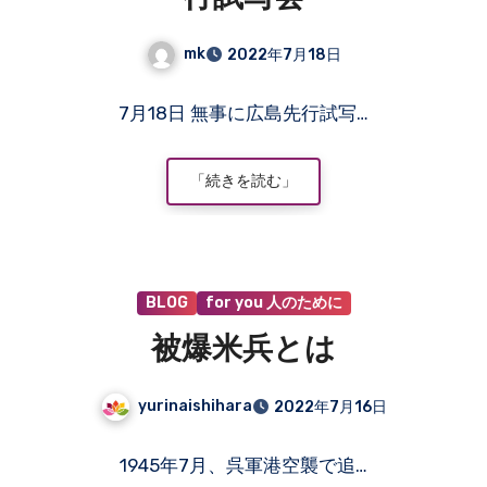
mk
2022年7月18日
コ
7月18日 無事に広島先行試写…
メ
ン
ト
「続きを読む」
は
ま
だ
あ
BLOG
for you 人のために
り
ま
被爆米兵とは
せ
ん
yurinaishihara
2022年7月16日
コ
1945年7月、呉軍港空襲で追…
メ