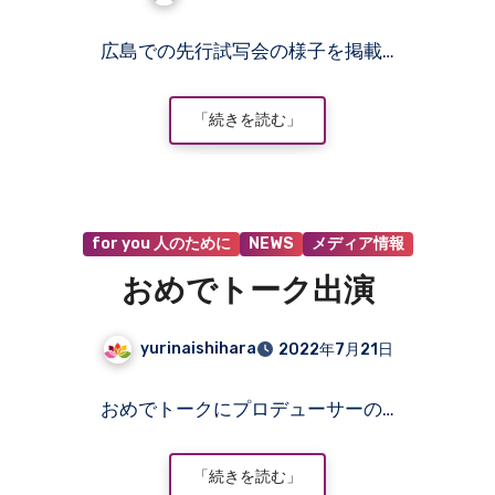
コ
広島での先行試写会の様子を掲載…
メ
ン
ト
「続きを読む」
は
ま
だ
あ
for you 人のために
NEWS
メディア情報
り
ま
おめでトーク出演
せ
ん
yurinaishihara
2022年7月21日
コ
おめでトークにプロデューサーの…
メ
ン
ト
「続きを読む」