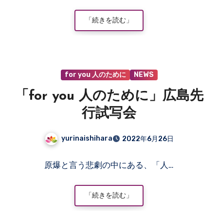
ン
ト
「続きを読む」
は
ま
だ
あ
for you 人のために
NEWS
り
ま
「for you 人のために」広島先
せ
ん
行試写会
yurinaishihara
2022年6月26日
コ
原爆と言う悲劇の中にある、「人…
メ
ン
ト
「続きを読む」
は
ま