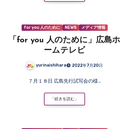
は
ま
だ
あ
for you 人のために
NEWS
メディア情報
り
ま
「for you 人のために」広島ホ
せ
ん
ームテレビ
yurinaishihara
2022年7月20日
コ
７月１８日 広島先行試写会の様…
メ
ン
ト
「続きを読む」
は
ま
だ
あ