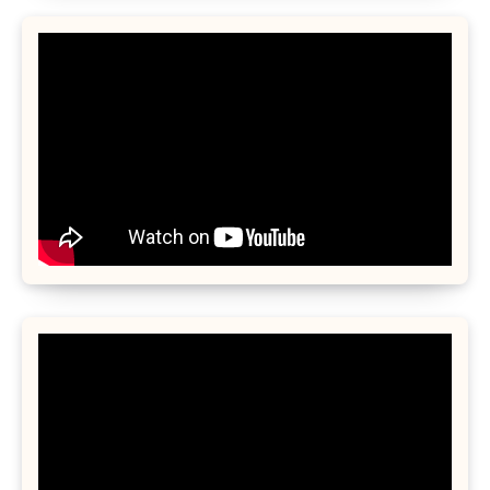
ジ
送
り