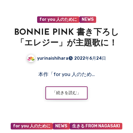
だ
あ
for you 人のために
NEWS
り
ま
BONNIE PINK 書き下ろし
せ
ん
「エレジー」が主題歌に！
yurinaishihara
2022年6月24日
コ
本作「for you 人のため…
メ
ン
ト
「続きを読む」
は
ま
だ
あ
for you 人のために
NEWS
生きる FROM NAGASAKI
り