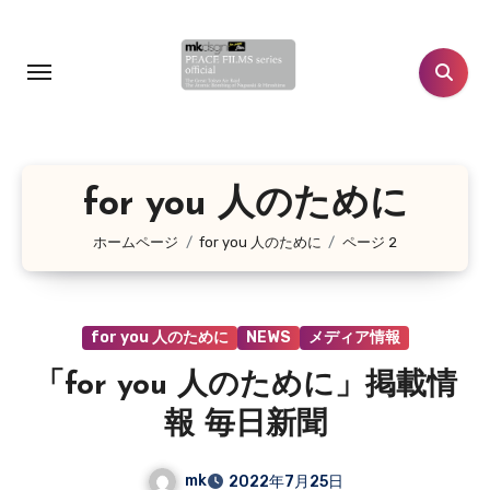
コ
ン
テ
ン
ツ
に
for you 人のために
ス
キ
ホームページ
for you 人のために
ページ 2
ッ
プ
for you 人のために
NEWS
メディア情報
「for you 人のために」掲載情
報 毎日新聞
mk
2022年7月25日