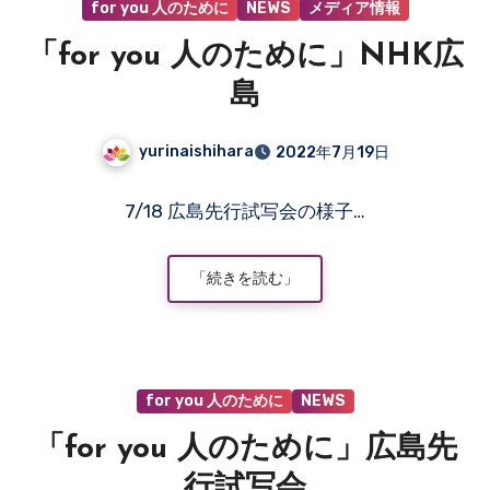
for you 人のために
NEWS
メディア情報
り
ま
「for you 人のために」NHK広
せ
ん
島
yurinaishihara
2022年7月19日
コ
7/18 広島先行試写会の様子…
メ
ン
ト
「続きを読む」
は
ま
だ
あ
for you 人のために
NEWS
り
ま
「for you 人のために」広島先
せ
ん
行試写会