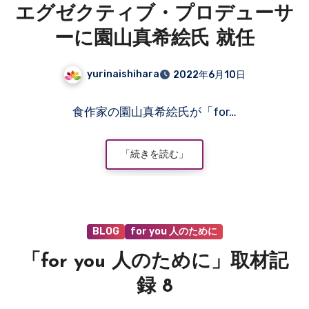
ま
エグゼクティブ・プロデューサ
せ
ん
ーに園山真希絵氏 就任
yurinaishihara
2022年6月10日
コ
食作家の園山真希絵氏が「for…
メ
ン
ト
「続きを読む」
は
ま
だ
あ
BLOG
for you 人のために
り
ま
「for you 人のために」取材記
せ
ん
録 8