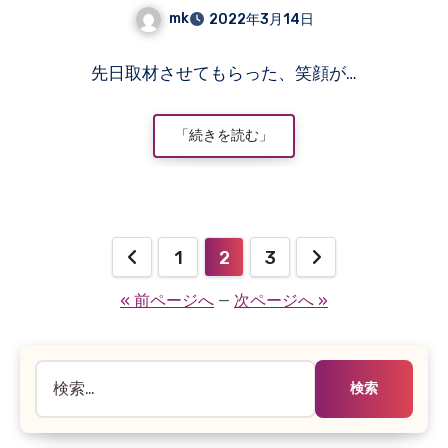
mk
2022年3月14日
コ
先日取材させてもらった、笑顔が…
メ
ン
ト
「続きを読む」
は
ま
だ
あ
り
投
1
2
3
ま
稿
せ
« 前ページへ
—
次ページへ »
ん
の
ペ
検
索:
ー