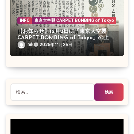
INFO
東京大空襲 CARPET BOMBING of Tokyo
【お知らせ】12月2日に「東京大空襲
CARPET BOMBING of Tokyo」の上映
会があります
mk
2025年11月26日
検
索: