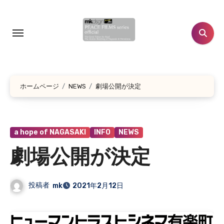
コ
ン
テ
ン
ツ
に
ホームページ
NEWS
劇場公開が決定
ス
キ
ッ
プ
a hope of NAGASAKI
INFO
NEWS
劇場公開が決定
投稿者
mk
2021年2月12日