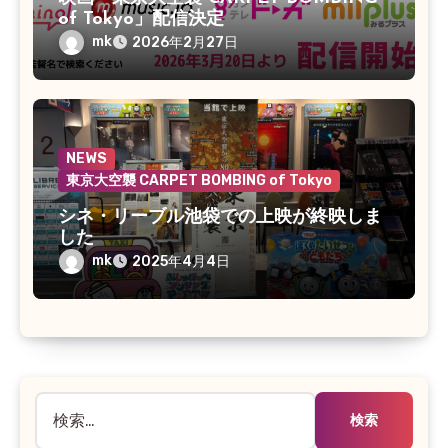
of Tokyo」配信決定
mk
2026年2月27日
NEWS
東京大空襲 CARPET BOMBING of Tokyo
シネ・リーブル池袋での上映が終映しま
した
mk
2025年4月4日
検
索: