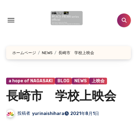
コ
ン
テ
ン
ツ
に
ホームページ
NEWS
長崎市 学校上映会
ス
キ
ッ
プ
a hope of NAGASAKI
BLOG
NEWS
上映会
長崎市 学校上映会
投稿者
yurinaishihara
2021年8月1日