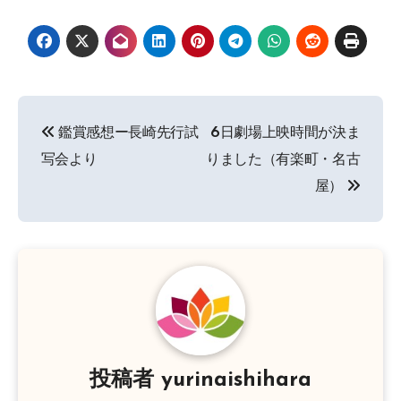
投
鑑賞感想ー長崎先行試
6日劇場上映時間が決ま
稿
写会より
りました（有楽町・名古
ナ
屋）
ビ
ゲ
ー
シ
ョ
投稿者
yurinaishihara