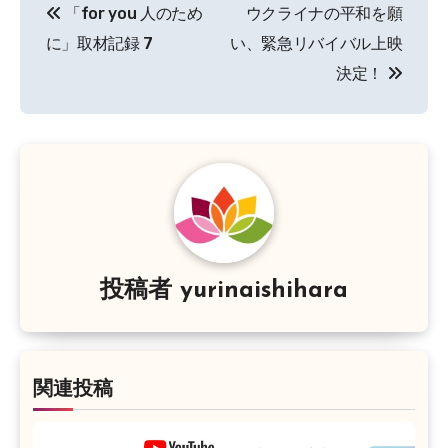
「for you 人のため
ウクライナの平和を願
稿
に」取材記録 7
い、緊急リバイバル上映
ナ
決定！
ビ
ゲ
ー
シ
ョ
投稿者
yurinaishihara
ン
関連投稿