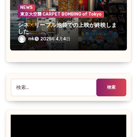
NEWS
東京大空襲 CARPET BOMBING of Tokyo
シネ・リーブル池袋での上映が終映しま
した
mk
2025年4月4日
検
索: