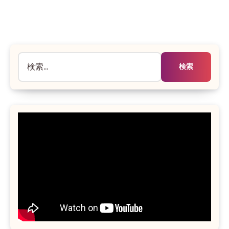
だ
あ
り
ま
検
せ
ん
索: