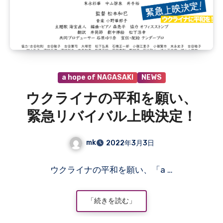
a hope of NAGASAKI
NEWS
ウクライナの平和を願い、
緊急リバイバル上映決定！
mk
2022年3月3日
コ
ウクライナの平和を願い、「a …
メ
ン
ト
「続きを読む」
は
ま