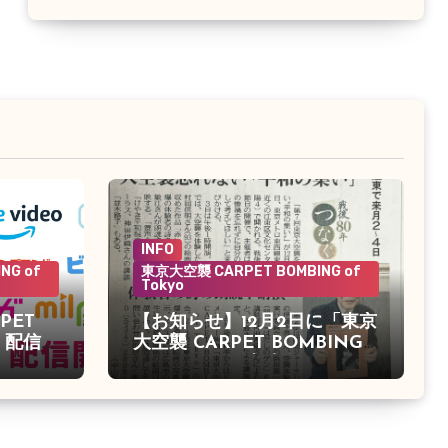
INFO
NG of
東京大空襲 CARPET BOMBING of
Tokyo
PET
【お知らせ】12月2日に「東京
o」配信決
大空襲 CARPET BOMBING
of Tokyo」の上映会がありま
す