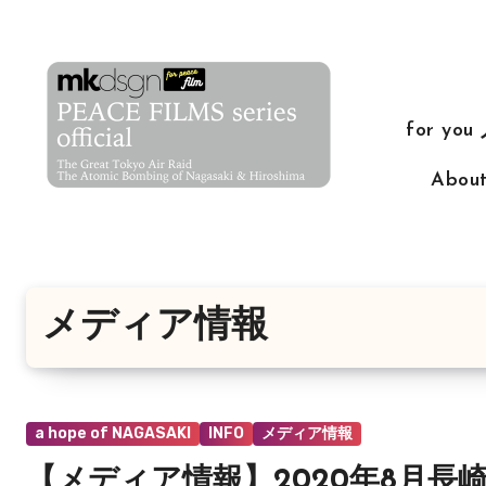
コ
ン
テ
ン
for yo
ツ
に
Abo
ス
キ
ッ
プ
メディア情報
a hope of NAGASAKI
INFO
メディア情報
【メディア情報】2020年8月長