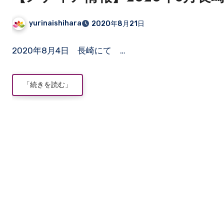
yurinaishihara
2020年8月21日
コ
2020年8月4日 長崎にて …
メ
ン
ト
「続きを読む」
は
ま
だ
あ
り
ま
せ
ん