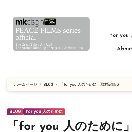
コ
ン
テ
ン
for yo
ツ
に
Abo
ス
キ
ッ
プ
ホームページ
BLOG
「for you 人のために」取材記録 3
BLOG
for you 人のために
「for you 人のために