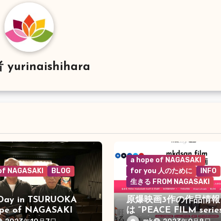
者
yurinaishihara
a hope of NAGASAKI
 of NAGASAKI
BLOG
for you 人のために
INFO
生きる FROM NAGASAKI
Day in TSURUOKA
原爆映画3作の作品情報
ope of NAGASAKI 優
は “PEACE FILM seri
たち”が上映
て統合