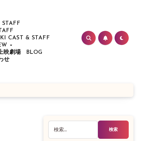
 STAFF
TAFF
I CAST & STAFF
IEW
/ 上映劇場
BLOG
合わせ
検
索: