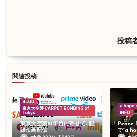
ゲ
ー
シ
投稿
ョ
ン
関連投稿
BLOG
a hope
東京大空襲 CARPET BOMBING of
Tokyo
INFO
東京大空襲81年目に寄せて–記
Peace 
録映画配信
で”a h
しい人