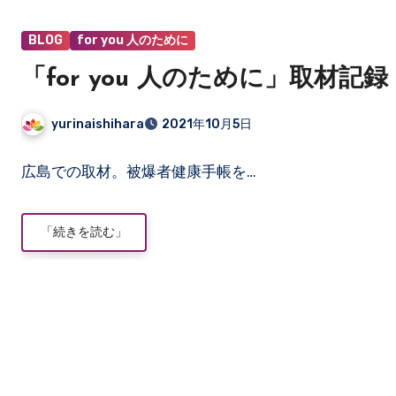
あ
り
BLOG
for you 人のために
ま
「for you 人のために」取材記録 
せ
ん
yurinaishihara
2021年10月5日
コ
広島での取材。被爆者健康手帳を…
メ
ン
ト
「続きを読む」
は
ま
だ
あ
り
ま
せ
ん