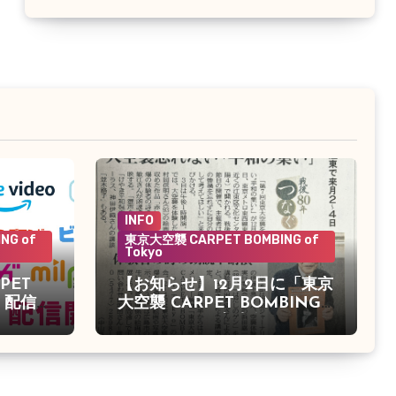
INFO
NG of
東京大空襲 CARPET BOMBING of
Tokyo
PET
【お知らせ】12月2日に「東京
o」配信決
大空襲 CARPET BOMBING
of Tokyo」の上映会がありま
す