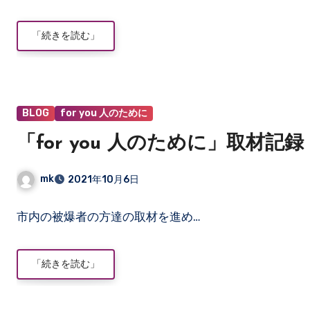
ン
ト
「続きを読む」
は
ま
だ
あ
り
BLOG
for you 人のために
ま
「for you 人のために」取材記録 
せ
ん
mk
2021年10月6日
コ
市内の被爆者の方達の取材を進め…
メ
ン
ト
「続きを読む」
は
ま
だ