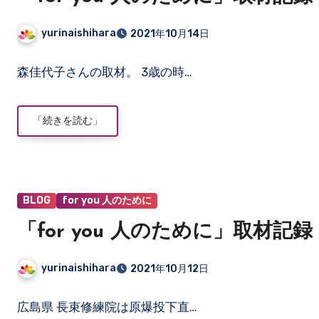
yurinaishihara
2021年10月14日
コ
森佳代子さんの取材。 3歳の時…
メ
ン
ト
「続きを読む」
は
ま
だ
あ
り
BLOG
for you 人のために
ま
「for you 人のために」取材記録 
せ
ん
yurinaishihara
2021年10月12日
コ
広島県 長束修練院は原爆投下直…
メ