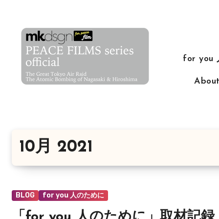
コ
ン
テ
ン
for yo
ツ
に
Abo
ス
キ
ッ
プ
10月 2021
BLOG
for you 人のために
「for you 人のために」取材記録 