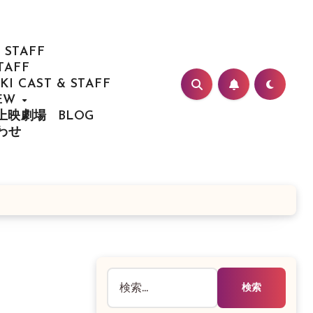
 STAFF
TAFF
I CAST & STAFF
IEW
/ 上映劇場
BLOG
合わせ
検
索: