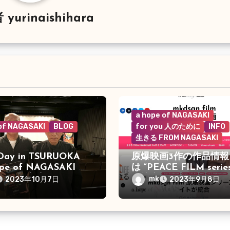
者
yurinaishihara
a hope of NAGASAKI
 of NAGASAKI
BLOG
for you 人のために
INFO
生きる FROM NAGASAKI
Day in TSURUOKA
原爆映画3作の作品情報
ope of NAGASAKI 優
は “PEACE FILM seri
たち”が上映
て統合
mk
2023年10月7日
2023年9月8日