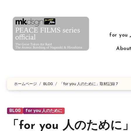
コ
ン
テ
ン
for yo
ツ
に
Abo
ス
キ
ッ
プ
ホームページ
BLOG
「for you 人のために」取材記録 7
BLOG
for you 人のために
「for you 人のために