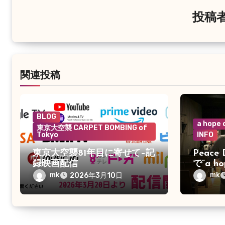
シ
投稿
ョ
ン
関連投稿
BLOG
a hope
東京大空襲 CARPET BOMBING of
Tokyo
INFO
東京大空襲81年目に寄せて–記
Peace 
録映画配信
で”a h
しい人
mk
mk
2026年3月10日