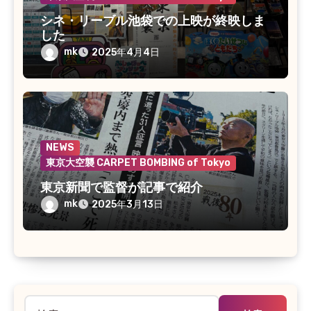
シネ・リーブル池袋での上映が終映しま
した
mk
2025年4月4日
NEWS
東京大空襲 CARPET BOMBING of Tokyo
東京新聞で監督が記事で紹介
mk
2025年3月13日
検