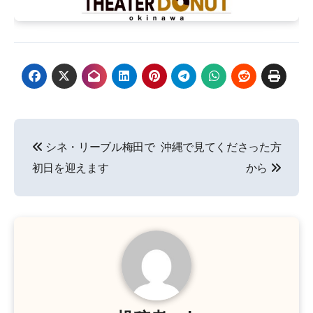
投
シネ・リーブル梅田で
沖縄で見てくださった方
稿
初日を迎えます
から
ナ
ビ
ゲ
ー
シ