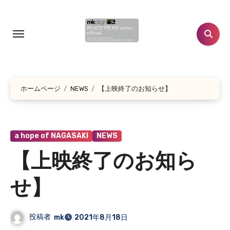
コ
ン
テ
ン
ツ
に
ホームページ
NEWS
【上映終了のお知らせ】
ス
キ
ッ
プ
a hope of NAGASAKI
NEWS
【上映終了のお知ら
せ】
投稿者
mk
2021年8月18日