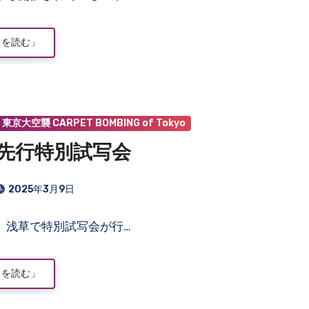
きを読む」
東京大空襲 CARPET BOMBING of Tokyo
先行特別試写会
2025年3月9日
日、浅草で特別試写会が行…
きを読む」