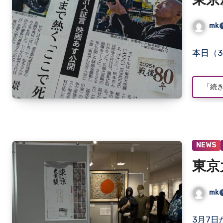
東京
mk
コ
本日（3
メ
ン
ト
「続
は
ま
だ
あ
り
NEWS
ま
せ
東京
ん
mk
コ
3月7
メ