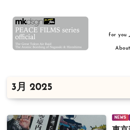
コ
ン
テ
ン
for yo
ツ
に
Abo
ス
キ
ッ
プ
3月 2025
NEWS