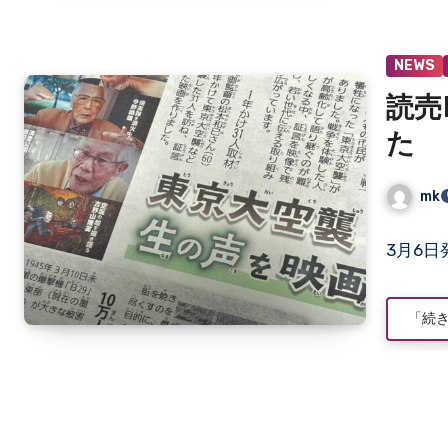
だ
あ
り
NEWS
ま
せ
読売
ん
た
mk
コ
3月6日
メ
ン
ト
「続
は
ま
だ
あ
り