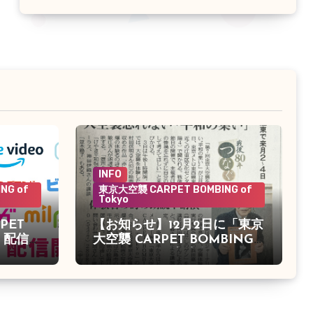
INFO
NG of
東京大空襲 CARPET BOMBING of
Tokyo
PET
【お知らせ】12月2日に「東京
o」配信決
大空襲 CARPET BOMBING
of Tokyo」の上映会がありま
す