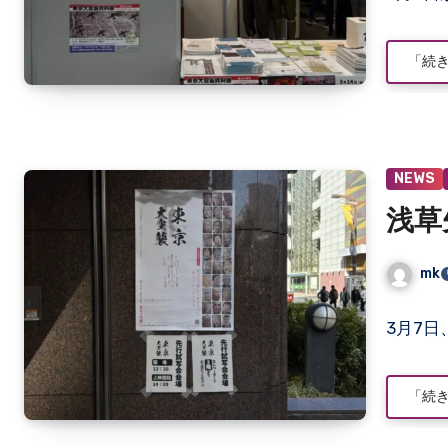
ン
ト
「続
は
ま
だ
あ
り
NEWS
ま
せ
浅草
ん
mk
コ
3月7
メ
ン
ト
「続
は
ま