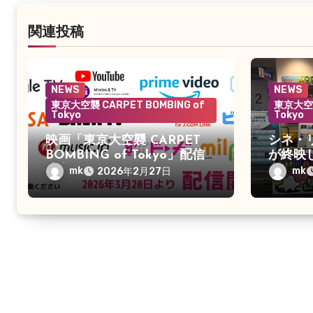
ン
関連投稿
NEWS
NEWS
東京大空襲 CARPET BOMBING of
東京大空襲
Tokyo
Tokyo
映画「東京大空襲 CARPET
シネ・
BOMBING of Tokyo」配信
が終映
決定
mk
mk
2026年2月27日