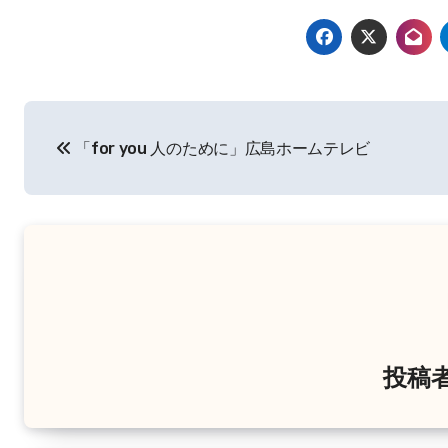
投
「for you 人のために」広島ホームテレビ
稿
ナ
ビ
ゲ
ー
シ
投稿
ョ