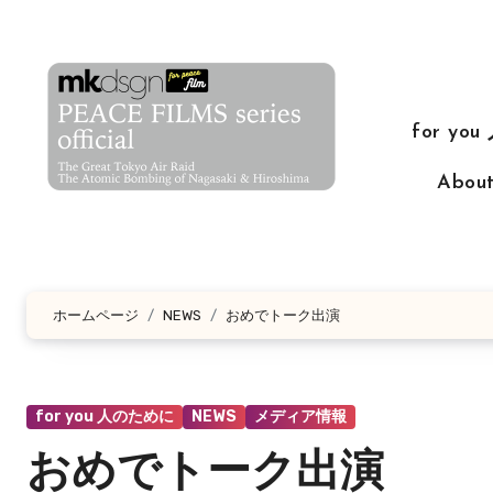
コ
ン
テ
ン
for yo
ツ
に
Abo
ス
キ
ッ
プ
ホームページ
NEWS
おめでトーク出演
for you 人のために
NEWS
メディア情報
おめでトーク出演