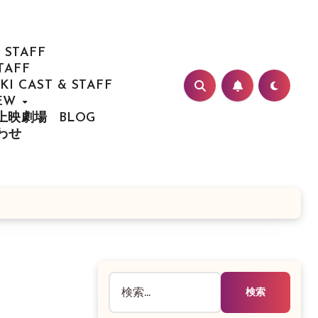
 STAFF
TAFF
I CAST & STAFF
IEW
/ 上映劇場
BLOG
合わせ
検
索: