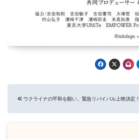
投
ウクライナの平和を願い、緊急リバイバル上映決定
稿
ナ
ビ