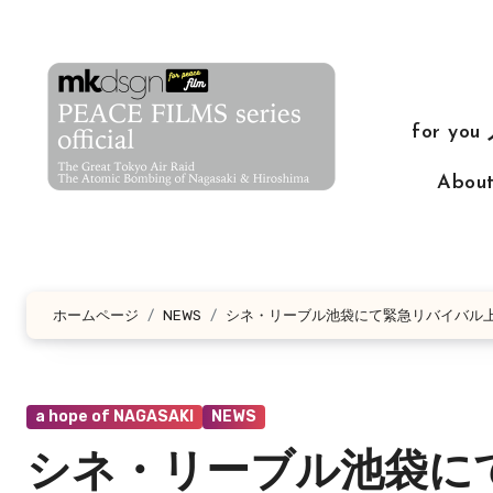
コ
ン
テ
ン
for yo
ツ
に
Abo
ス
キ
ッ
プ
ホームページ
NEWS
シネ・リーブル池袋にて緊急リバイバル
a hope of NAGASAKI
NEWS
シネ・リーブル池袋に