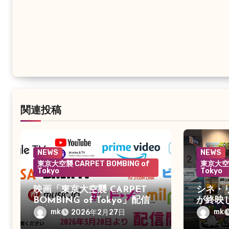
ゲ
ー
シ
ョ
ン
関連投稿
NEWS
NEWS
東京大空襲 CARPET BOMBING of
東京大空襲
Tokyo
Tokyo
映画「東京大空襲 CARPET
シネ・
BOMBING of Tokyo」配信
が終映
決定
mk
mk
2026年2月27日