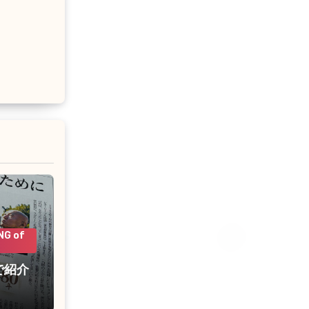
G of
で紹介