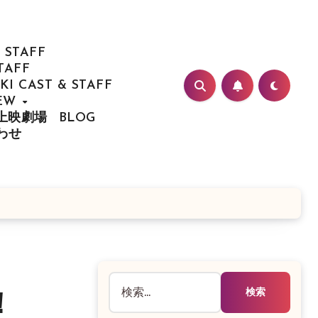
 STAFF
TAFF
I CAST & STAFF
IEW
/ 上映劇場
BLOG
合わせ
検
！
索: