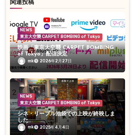
関連投稿
NEWS
東京大空襲 CARPET BOMBING of Tokyo
映画「東京大空襲 CARPET BOMBING
of Tokyo」配信決定
mk
2026年2月27日
NEWS
東京大空襲 CARPET BOMBING of Tokyo
シネ・リーブル池袋での上映が終映しま
した
mk
2025年4月4日