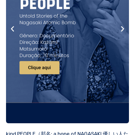
kind PEOPLE（邦名: a hope of NAGASAKI 優しい人た