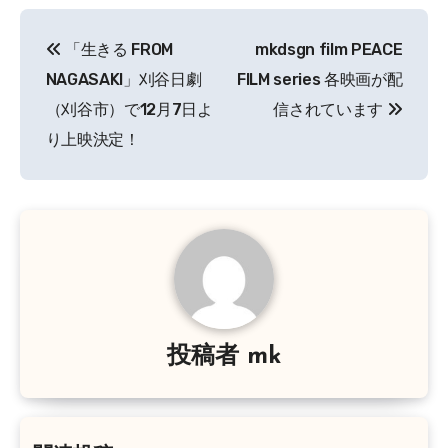
投
「生きる FROM
mkdsgn film PEACE
稿
NAGASAKI」刈谷日劇
FILM series 各映画が配
ナ
（刈谷市）で12月7日よ
信されています
り上映決定！
ビ
ゲ
ー
シ
ョ
ン
投稿者
mk