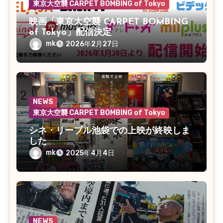
東京大空襲 CARPET BOMBING of Tokyo
映画「東京大空襲 CARPET BOMBING
of Tokyo」配信決定
mk
2026年2月27日
NEWS
東京大空襲 CARPET BOMBING of Tokyo
シネ・リーブル池袋での上映が終映しま
した
mk
2025年4月4日
NEWS