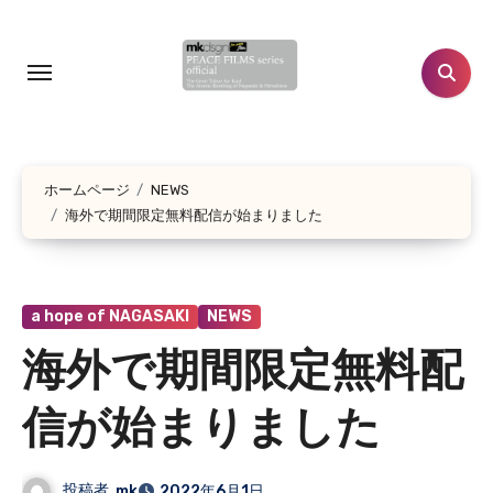
コ
ン
テ
ン
ツ
に
ホームページ
NEWS
ス
海外で期間限定無料配信が始まりました
キ
ッ
プ
a hope of NAGASAKI
NEWS
海外で期間限定無料配
信が始まりました
投稿者
mk
2022年6月1日