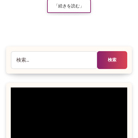
ト
「続きを読む」
は
ま
だ
あ
り
ま
検
せ
ん
索: