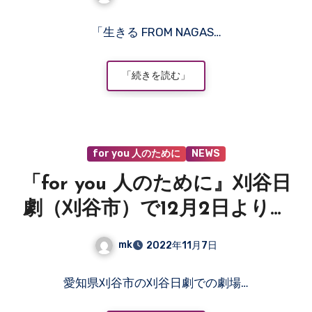
コ
「生きる FROM NAGAS…
メ
ン
ト
「続きを読む」
は
ま
だ
あ
for you 人のために
NEWS
り
ま
「for you 人のために』刈谷日
せ
ん
劇（刈谷市）で12月2日より上
映決定！
mk
2022年11月7日
コ
愛知県刈谷市の刈谷日劇での劇場…
メ
ン