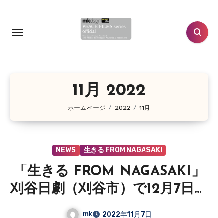
コ
ン
テ
ン
ツ
に
11月 2022
ス
キ
ホームページ
2022
11月
ッ
プ
NEWS
生きる FROM NAGASAKI
「生きる FROM NAGASAKI」
刈谷日劇（刈谷市）で12月7日よ
り上映決定！
mk
2022年11月7日