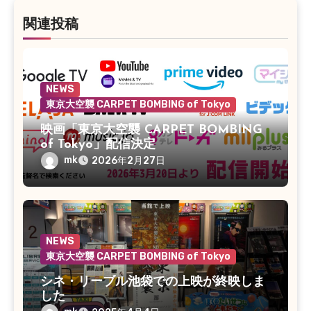
関連投稿
NEWS
東京大空襲 CARPET BOMBING of Tokyo
映画「東京大空襲 CARPET BOMBING
of Tokyo」配信決定
mk
2026年2月27日
NEWS
東京大空襲 CARPET BOMBING of Tokyo
シネ・リーブル池袋での上映が終映しま
した