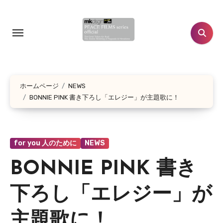
コ
ン
テ
ン
ツ
に
ホームページ
NEWS
ス
BONNIE PINK 書き下ろし「エレジー」が主題歌に！
キ
ッ
プ
for you 人のために
NEWS
BONNIE PINK 書き
下ろし「エレジー」が
主題歌に！