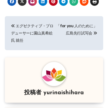
投
エグゼクティブ・プロ
「for you 人のために」
稿
デューサーに園山真希絵
広島先行試写会
ナ
氏 就任
ビ
ゲ
ー
シ
ョ
投稿者
yurinaishihara
ン