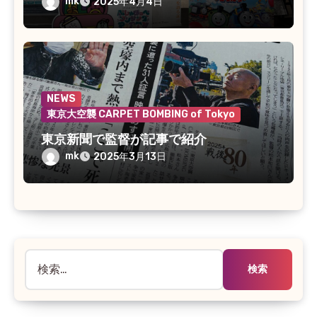
mk
2025年4月4日
NEWS
東京大空襲 CARPET BOMBING of Tokyo
東京新聞で監督が記事で紹介
mk
2025年3月13日
検
索: