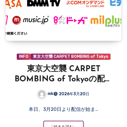
INFO
東京大空襲 CARPET BOMBING of Tokyo
東京大空襲 CARPET
BOMBING of Tokyoの配信
が始まりました。
mk
2026年3月20日
コ
本日、3月20日より配信が始ま…
メ
ン
ト
「続きを読む」