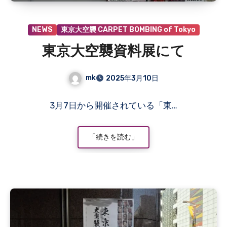
NEWS
東京大空襲 CARPET BOMBING of Tokyo
東京大空襲資料展にて
mk
2025年3月10日
コ
3月7日から開催されている「東…
メ
ン
ト
「続きを読む」
は
ま
だ
あ
り
ま
せ