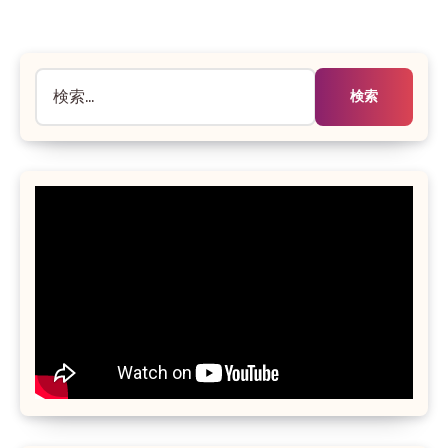
あ
り
ま
検
せ
ん
索: