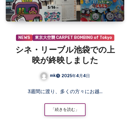
NEWS
東京大空襲 CARPET BOMBING of Tokyo
シネ・リーブル池袋での上
映が終映しました
mk
2025年4月4日
コ
3週間に渡り、多くの方々にお越…
メ
ン
ト
「続きを読む」
は
ま
だ