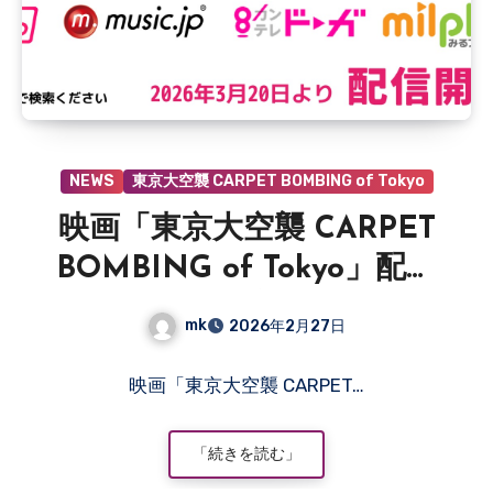
NEWS
東京大空襲 CARPET BOMBING of Tokyo
映画「東京大空襲 CARPET
BOMBING of Tokyo」配信
決定
mk
2026年2月27日
コ
映画「東京大空襲 CARPET…
メ
ン
ト
「続きを読む」
は