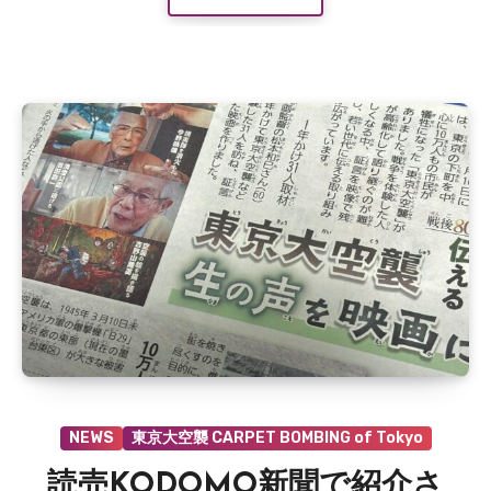
は
ま
だ
あ
り
ま
せ
ん
NEWS
東京大空襲 CARPET BOMBING of Tokyo
読売KODOMO新聞で紹介さ