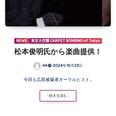
NEWS
東京大空襲 CARPET BOMBING of Tokyo
松本俊明氏から楽曲提供！
mk
2024年10月23日
コ
今回も広島被爆者オーラルヒスト…
メ
ン
ト
「続きを読む」
は
ま
だ