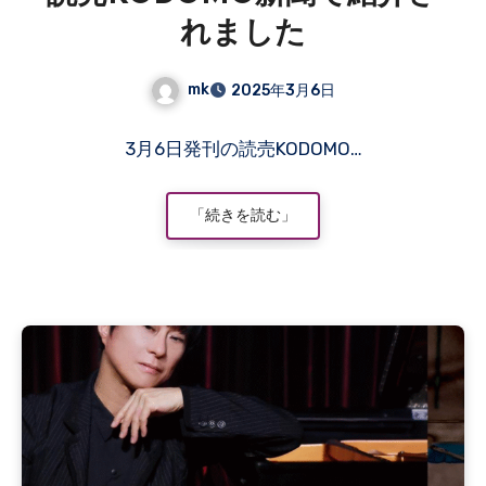
れました
mk
2025年3月6日
コ
3月6日発刊の読売KODOMO…
メ
ン
ト
「続きを読む」
は
ま
だ
あ
り
ま
せ
ん