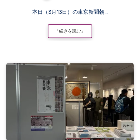
コ
本日（3月13日）の東京新聞朝…
メ
ン
ト
「続きを読む」
は
ま
だ
あ
り
ま
せ
ん