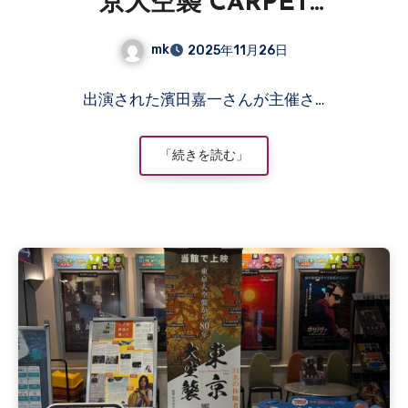
京大空襲 CARPET
BOMBING of Tokyo」の上
mk
2025年11月26日
映会があります
コ
出演された濱田嘉一さんが主催さ…
メ
ン
ト
「続きを読む」
は
ま
だ
あ
り
ま
せ
ん