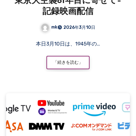
東京大空襲81年目に寄せて–
記録映画配信
mk
2026年3月10日
コ
本日3月10日は、1945年の…
メ
ン
ト
「続きを読む」
は
ま
だ
あ
り
ま
せ
ん