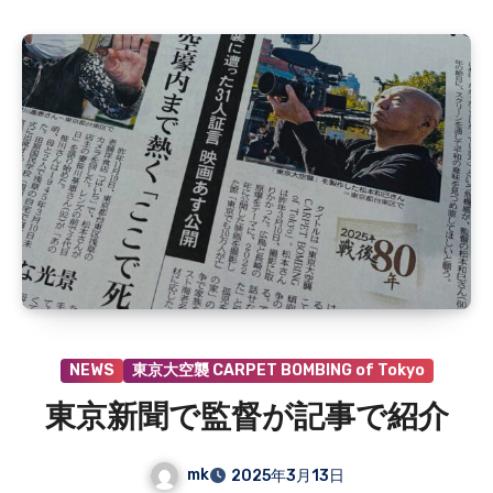
あ
り
ま
せ
ん
NEWS
東京大空襲 CARPET BOMBING of Tokyo
東京新聞で監督が記事で紹介
mk
2025年3月13日