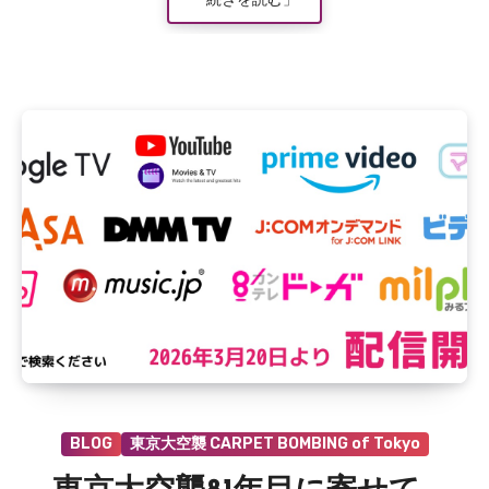
は
ま
だ
あ
り
ま
せ
ん
BLOG
東京大空襲 CARPET BOMBING of Tokyo