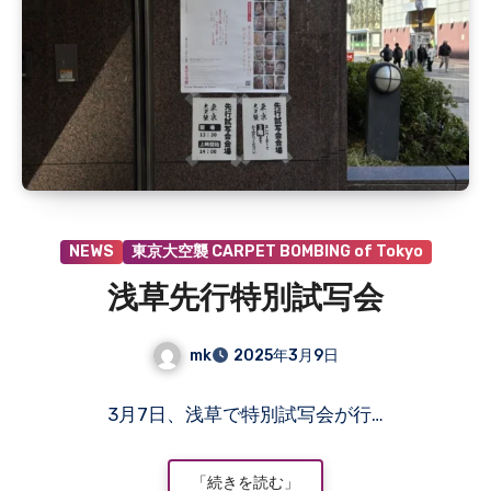
ん
NEWS
東京大空襲 CARPET BOMBING of Tokyo
浅草先行特別試写会
mk
2025年3月9日
コ
3月7日、浅草で特別試写会が行…
メ
ン
ト
「続きを読む」