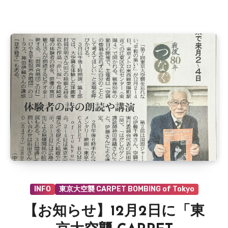
ま
だ
あ
り
ま
せ
ん
INFO
東京大空襲 CARPET BOMBING of Tokyo
【お知らせ】12月2日に「東