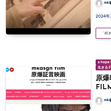
mk
コ
2024
メ
ン
ト
「続
は
ま
だ
あ
り
a hope
ま
生きる F
せ
ん
原爆
FIL
mk
コ