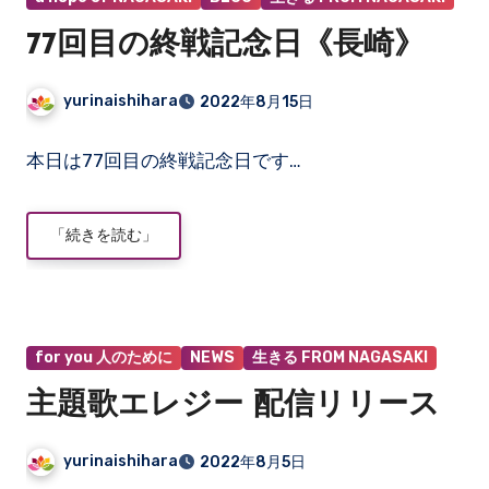
ま
77回目の終戦記念日《長崎》
せ
ん
yurinaishihara
2022年8月15日
コ
本日は77回目の終戦記念日です…
メ
ン
ト
「続きを読む」
は
ま
だ
あ
り
for you 人のために
NEWS
生きる FROM NAGASAKI
ま
主題歌エレジー 配信リリース
せ
ん
yurinaishihara
2022年8月5日