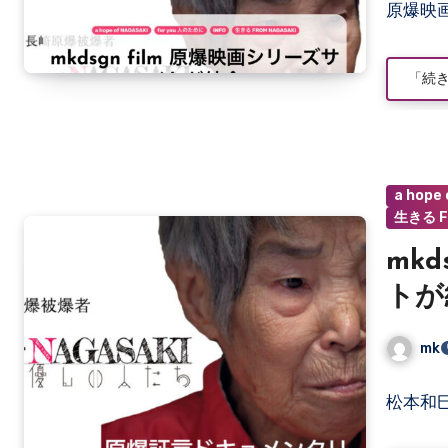
原爆映
メ
ン
ト
「続
は
ま
だ
あ
り
a hope
ま
生きる F
せ
ん
mk
トが
mk
コ
松本和
メ
ン