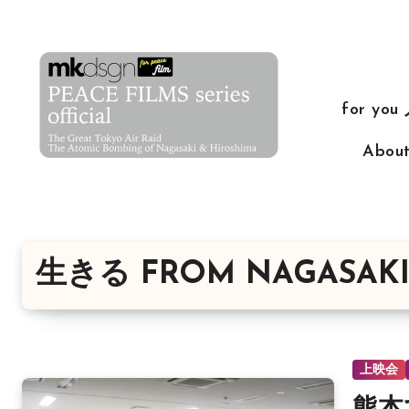
コ
ン
テ
ン
for yo
ツ
に
Abo
ス
キ
ッ
プ
生きる FROM NAGASAK
上映会