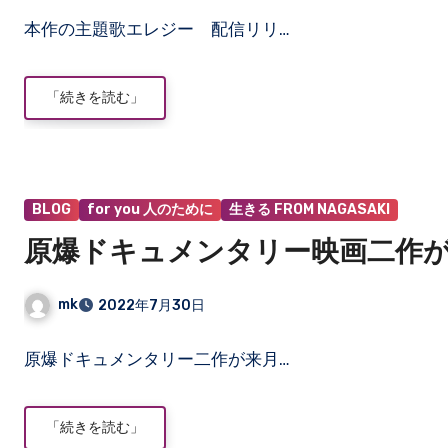
コ
本作の主題歌エレジー 配信リリ…
メ
ン
ト
「続きを読む」
は
ま
だ
あ
り
BLOG
for you 人のために
生きる FROM NAGASAKI
ま
原爆ドキュメンタリー映画二作
せ
ん
mk
2022年7月30日
コ
原爆ドキュメンタリー二作が来月…
メ
ン
ト
「続きを読む」
は