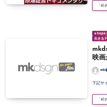
ト
「続
は
ま
だ
あ
り
a hope
ま
生きる F
せ
ん
mkds
映画
mk
コ
下記サ
メ
ン
ト
「続
は