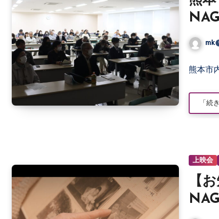
熊本
NA
mk
コ
熊本市
メ
ン
ト
「続
は
ま
だ
あ
り
上映会
ま
せ
【お
ん
NA