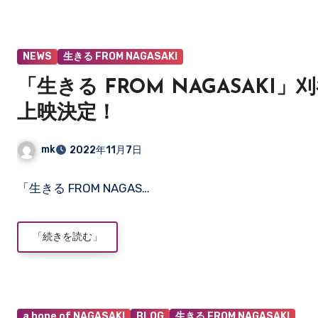
ま
だ
あ
り
NEWS
生きる FROM NAGASAKI
ま
「生きる FROM NAGASAKI
せ
ん
上映決定！
mk
2022年11月7日
コ
「生きる FROM NAGAS…
メ
ン
ト
「続きを読む」
は
ま
だ
あ
り
a hope of NAGASAKI
BLOG
生きる FROM NAGASAKI