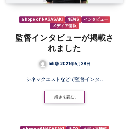
a hope of NAGASAKI
NEWS
インタビュー
メディア情報
監督インタビューが掲載さ
れました
mk
2021年6月28日
コ
シネマクエストなどで監督インタ…
メ
ン
ト
「続きを読む」
は
ま
だ
あ