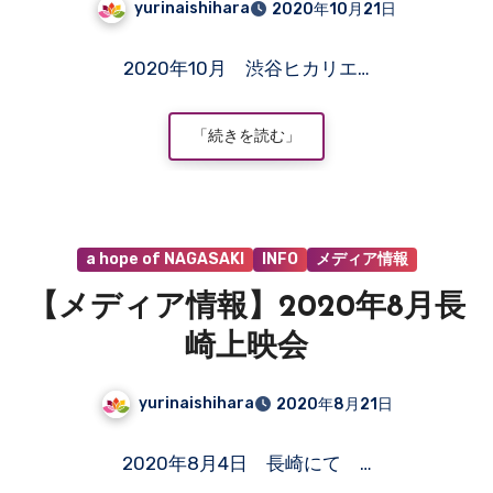
yurinaishihara
2020年10月21日
2020A/Wでの上映会
コ
2020年10月 渋谷ヒカリエ…
メ
ン
ト
「続きを読む」
は
ま
だ
あ
a hope of NAGASAKI
INFO
メディア情報
り
ま
【メディア情報】2020年8月長
せ
ん
崎上映会
yurinaishihara
2020年8月21日
コ
2020年8月4日 長崎にて …
メ