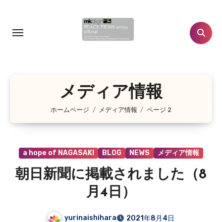
コ
ン
テ
ン
ツ
に
メディア情報
ス
キ
ホームページ
メディア情報
ページ 2
ッ
プ
a hope of NAGASAKI
BLOG
NEWS
メディア情報
朝日新聞に掲載されました（8
月4日）
yurinaishihara
2021年8月4日