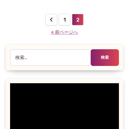
だ
あ
り
投
1
2
ま
稿
せ
« 前ページへ
ん
の
ペ
検
索:
ー
ジ
送
り