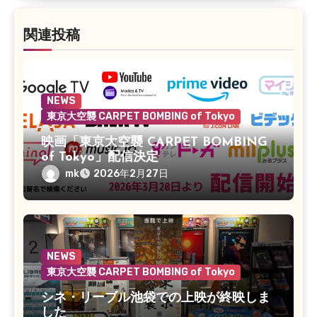
ン
関連投稿
NEWS
東京大空襲 CARPET BOMBING of Tokyo
映画「東京大空襲 CARPET BOMBING
of Tokyo」配信決定
mk
2026年2月27日
NEWS
東京大空襲 CARPET BOMBING of Tokyo
シネ・リーブル池袋での上映が終映しま
した