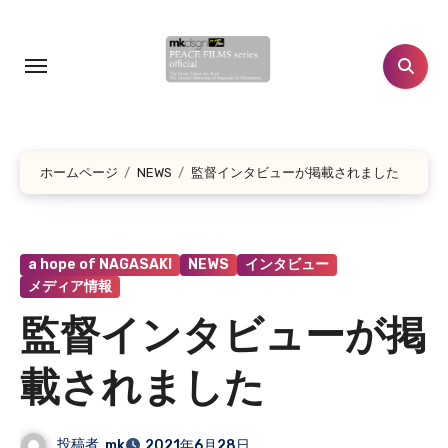
コ
ン
テ
ン
ツ
に
ホームページ
NEWS
監督インタビューが掲載されました
ス
キ
ッ
プ
a hope of NAGASAKI
NEWS
インタビュー
メディア情報
監督インタビューが掲
載されました
投稿者
mk
2021年6月28日