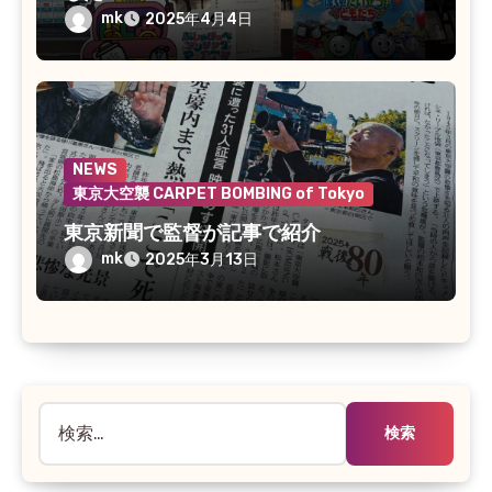
mk
2025年4月4日
NEWS
東京大空襲 CARPET BOMBING of Tokyo
東京新聞で監督が記事で紹介
mk
2025年3月13日
検
索: