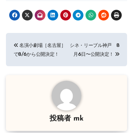
投
名演小劇場［名古屋］
シネ・リーブル神戸 8
稿
で8/6から公開決定！
月6日〜公開決定！
ナ
ビ
ゲ
ー
シ
投稿者
mk
ョ