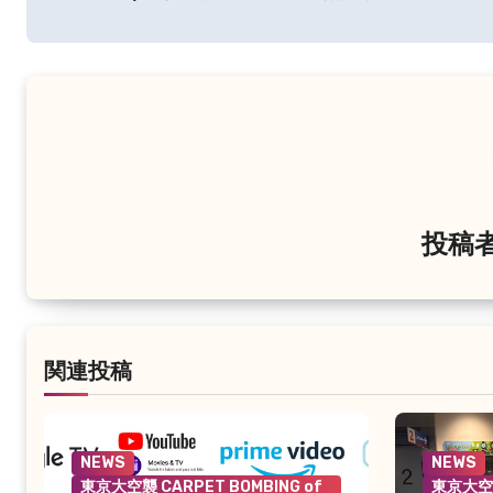
稿
ナ
ビ
ゲ
ー
シ
投稿
ョ
ン
関連投稿
NEWS
NEWS
東京大空襲 CARPET BOMBING of
東京大空襲