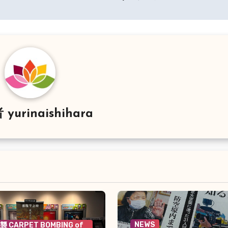
者
yurinaishihara
NEWS
 CARPET BOMBING of