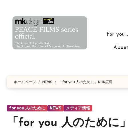
コ
ン
テ
ン
for yo
ツ
に
Abo
ス
キ
ッ
プ
ホームページ
NEWS
「for you 人のために」NHK広島
for you 人のために
NEWS
メディア情報
「for you 人のため