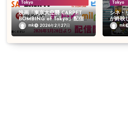
Tokyo
Tokyo
映画「東京大空襲 CARPET
シネ・
BOMBING of Tokyo」配信
が終映
決定
mk
mk
2026年2月27日