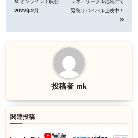
オンライン上映会
シネ・リーブル池袋にて
稿
2022年2月
緊急リバイバル上映中！
ナ
ビ
ゲ
ー
シ
ョ
投稿者
mk
ン
関連投稿