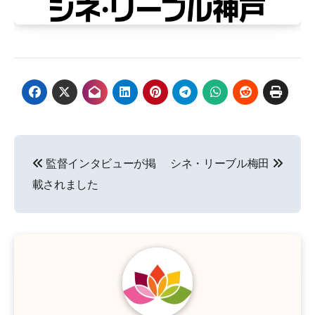
投
監督インタビューが掲
シネ・リーブル梅田
稿
載されました
ナ
ビ
ゲ
ー