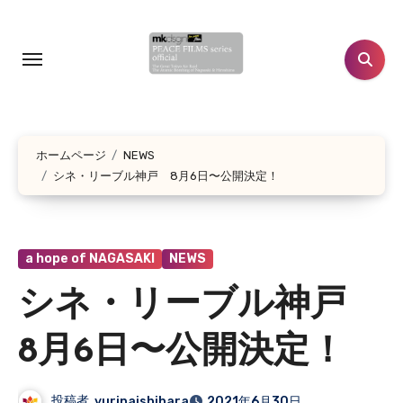
コ
ン
テ
ン
ツ
に
ホームページ
NEWS
ス
シネ・リーブル神戸 8月6日〜公開決定！
キ
ッ
プ
a hope of NAGASAKI
NEWS
シネ・リーブル神戸
8月6日〜公開決定！
投稿者
yurinaishihara
2021年6月30日