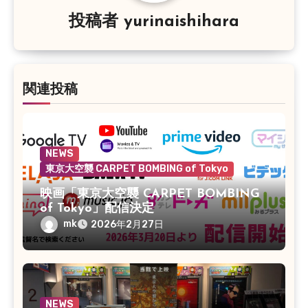
シ
投稿者
yurinaishihara
ョ
ン
関連投稿
NEWS
東京大空襲 CARPET BOMBING of Tokyo
映画「東京大空襲 CARPET BOMBING
of Tokyo」配信決定
mk
2026年2月27日
NEWS