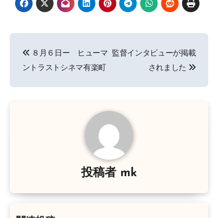
投
８月６日ー ヒューマ
監督インタビューが掲載
稿
ントラストシネマ有楽町
されました
ナ
ビ
ゲ
ー
シ
投稿者
mk
ョ
ン