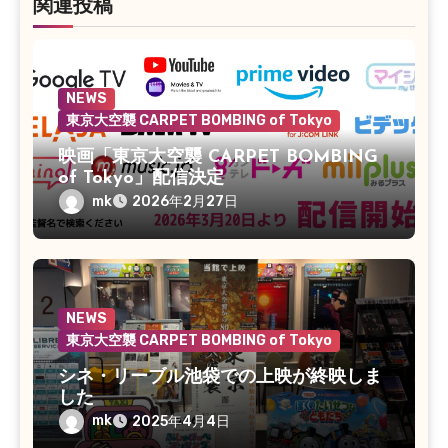
関連投稿
NEWS
東京大空襲 CARPET BOMBING of Tokyo
映画「東京大空襲 CARPET BOMBING
of Tokyo」配信決定
mk
2026年2月27日
NEWS
東京大空襲 CARPET BOMBING of Tokyo
シネ・リーブル池袋での上映が終映しま
した
mk
2025年4月4日