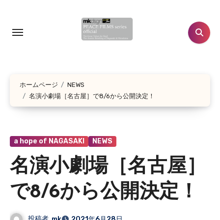
コ
ン
テ
ン
ツ
に
ホームページ
NEWS
ス
名演小劇場［名古屋］で8/6から公開決定！
キ
ッ
プ
a hope of NAGASAKI
NEWS
名演小劇場［名古屋］
で8/6から公開決定！
投稿者
mk
2021年6月28日