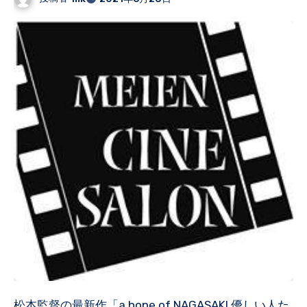
松本監督の最新作「a hope of NAGASAKI 優しい人た