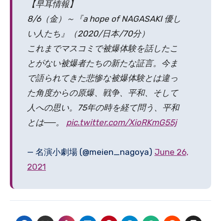
【早耳情報】
8/6（金）～『a hope of NAGASAKI 優し
い人たち』（2020/日本/70分）
これまでマスコミで被爆体験を話したこ
とがない被爆者たちの新たな証言。今ま
で語られてきた悲惨な被爆体験とは違っ
た角度からの原爆、戦争、平和、そして
人への思い。75年の時を経て問う、平和
とは──。
pic.twitter.com/XioRKmG55j
— 名演小劇場 (@meien_nagoya)
June 26,
2021