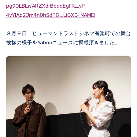
pg9QLBLWARZXdrBbqqEgFR_yP-
4vYIAq2Jm4n0hSdTG_LiGXG-NAMEI
８月９日 ヒューマントラストシネマ有楽町での舞台
挨拶の様子をYahooニュースに掲載頂きました。