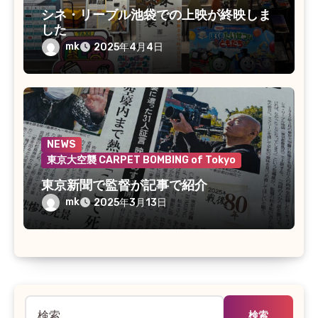
シネ・リーブル池袋での上映が終映しま
した
mk
2025年4月4日
NEWS
東京大空襲 CARPET BOMBING of Tokyo
東京新聞で監督が記事で紹介
mk
2025年3月13日
検