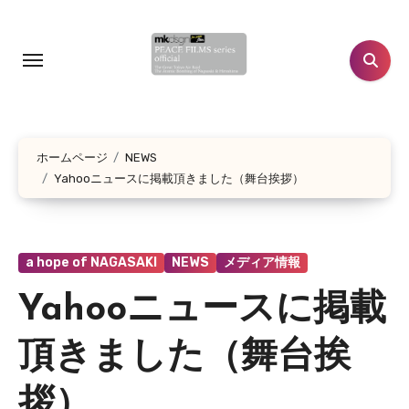
コ
ン
テ
ン
ツ
に
ホームページ
NEWS
ス
Yahooニュースに掲載頂きました（舞台挨拶）
キ
ッ
プ
a hope of NAGASAKI
NEWS
メディア情報
Yahooニュースに掲載
頂きました（舞台挨
拶）