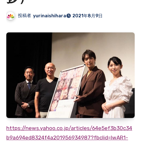
投稿者
yurinaishihara
2021年8月9日
h
ttps://news.yahoo.co.jp/articles/64e5ef3b30c34
b9a694ed8324f4a201956934987?fbclid=IwAR1-