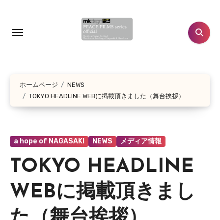
コ
ン
テ
ン
ツ
に
ホームページ
NEWS
ス
TOKYO HEADLINE WEBに掲載頂きました（舞台挨拶）
キ
ッ
プ
a hope of NAGASAKI
NEWS
メディア情報
TOKYO HEADLINE
WEBに掲載頂きまし
た（舞台挨拶）