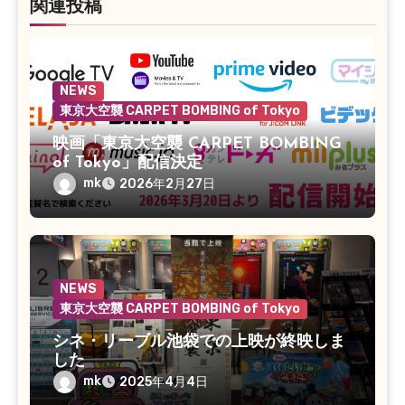
関連投稿
NEWS
東京大空襲 CARPET BOMBING of Tokyo
映画「東京大空襲 CARPET BOMBING
of Tokyo」配信決定
mk
2026年2月27日
NEWS
東京大空襲 CARPET BOMBING of Tokyo
シネ・リーブル池袋での上映が終映しま
した
mk
2025年4月4日