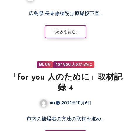
コ
広島県 長束修練院は原爆投下直…
メ
ン
ト
「続きを読む」
は
ま
だ
あ
BLOG
for you 人のために
り
ま
「for you 人のために」取材記
せ
ん
録 4
mk
2021年10月6日
コ
市内の被爆者の方達の取材を進め…
メ
ン