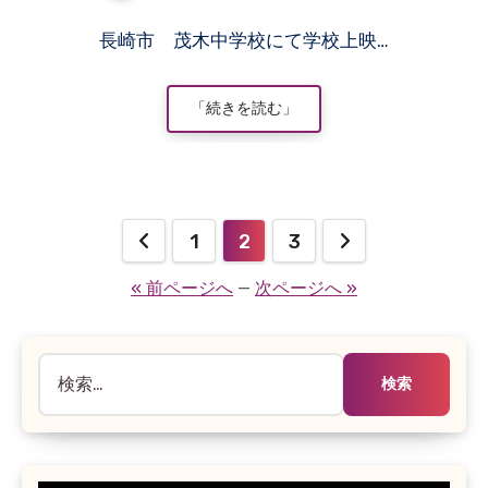
コ
長崎市 茂木中学校にて学校上映…
メ
ン
ト
「続きを読む」
は
ま
だ
あ
り
投
1
2
3
ま
稿
せ
« 前ページへ
—
次ページへ »
ん
の
ペ
検
索:
ー
ジ