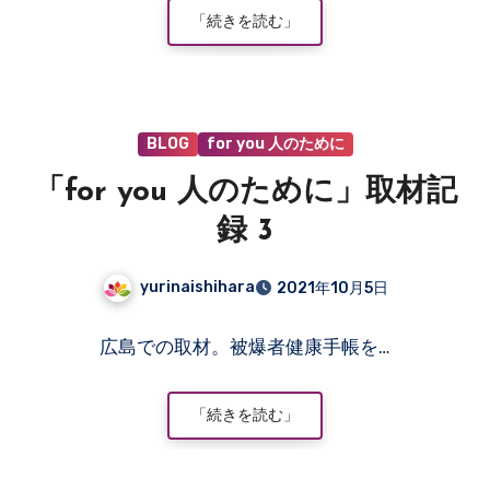
ト
「続きを読む」
は
ま
だ
あ
BLOG
for you 人のために
り
ま
「for you 人のために」取材記
せ
ん
録 3
yurinaishihara
2021年10月5日
コ
広島での取材。被爆者健康手帳を…
メ
ン
ト
「続きを読む」
は
ま
だ