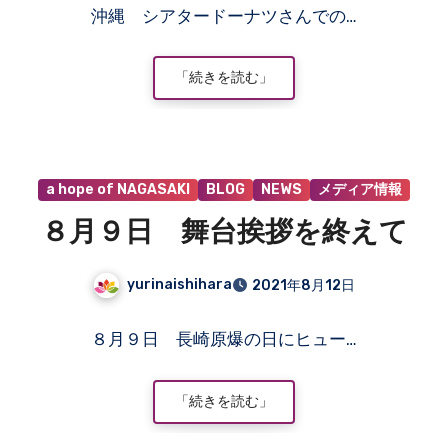
沖縄 シアタードーナツさんでの…
メ
ン
ト
「続きを読む」
は
ま
だ
あ
a hope of NAGASAKI
BLOG
NEWS
メディア情報
り
ま
８月９日 舞台挨拶を終えて
せ
ん
yurinaishihara
2021年8月12日
コ
８月９日 長崎原爆の日にヒュー…
メ
ン
ト
「続きを読む」
は
ま