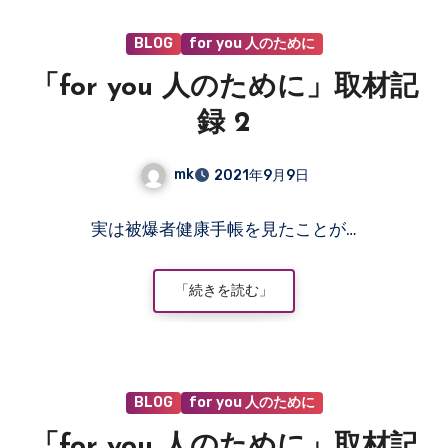
あ
BLOG
for you 人のために
り
ま
「for you 人のために」取材記
せ
ん
録 2
mk
2021年9月9日
コ
実は被爆者健康手帳を見たことが…
メ
ン
ト
「続きを読む」
は
ま
だ
あ
BLOG
for you 人のために
り
ま
「for you 人のために」取材記