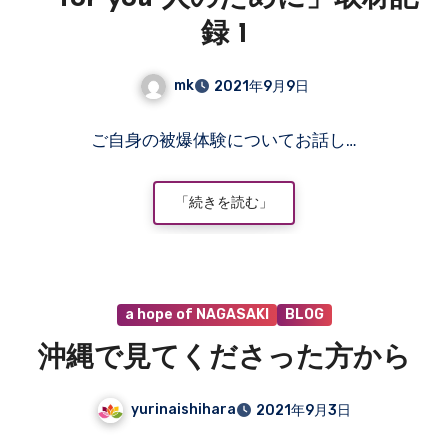
せ
ん
録 1
mk
2021年9月9日
コ
ご自身の被爆体験についてお話し…
メ
ン
ト
「続きを読む」
は
ま
だ
あ
a hope of NAGASAKI
BLOG
り
ま
沖縄で見てくださった方から
せ
ん
yurinaishihara
2021年9月3日
コ