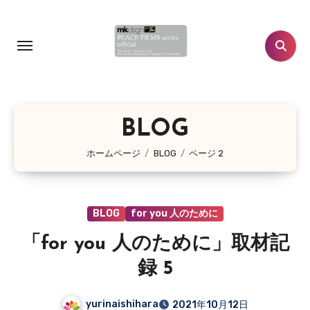
コ
ン
テ
ン
ツ
に
BLOG
ス
キ
ホームページ
BLOG
ページ 2
ッ
プ
BLOG
for you 人のために
「for you 人のために」取材記
録 5
yurinaishihara
2021年10月12日