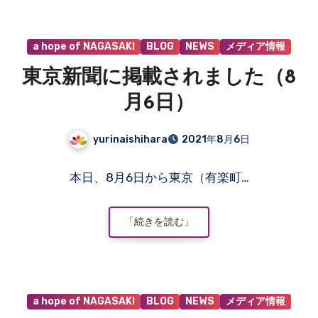
だ
あ
a hope of NAGASAKI
BLOG
NEWS
メディア情報
り
ま
東京新聞に掲載されました（8
せ
ん
月6日）
yurinaishihara
2021年8月6日
コ
本日、8月6日から東京（有楽町…
メ
ン
ト
「続きを読む」
は
ま
だ
あ
a hope of NAGASAKI
BLOG
NEWS
メディア情報
り