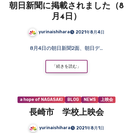
ま
朝日新聞に掲載されました（8
せ
ん
月4日）
yurinaishihara
2021年8月4日
コ
8月4日の朝日新聞2面、朝日デ…
メ
ン
ト
「続きを読む」
は
ま
だ
あ
a hope of NAGASAKI
BLOG
NEWS
上映会
り
ま
長崎市 学校上映会
せ
ん
yurinaishihara
2021年8月1日